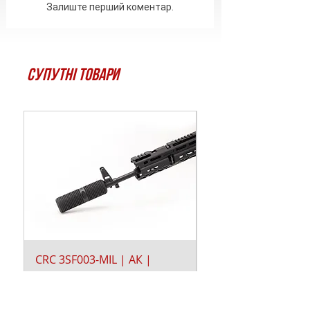
Залиште перший коментар.
Супутні товари
CRC 3SF003-MIL | АК |
Битка Torx T-25
Саундмодератор-
Ціна
30,00 ₴
полумʼягасник Гіпножаба
на М24х1.5