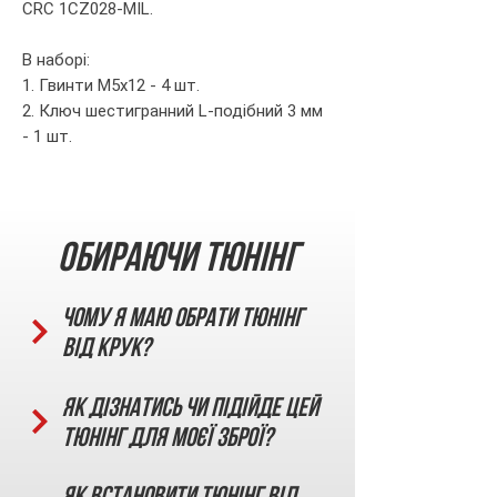
CRC 1CZ028-MIL.
В наборі:
1. Гвинти М5х12 - 4 шт.
2. Ключ шестигранний L-подібний 3 мм
- 1 шт.
Обираючи тюнінг
Чому я маю обрати тюнінг
від КРУК?
Як дізнатись чи підійде цей
тюнінг для моєї зброї?
Як встановити тюнінг від