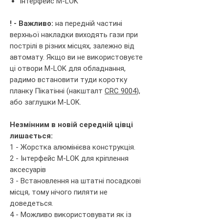
Інтерфейс M-LOK
! - Важливо:
на передній частині
верхньої накладки виходять гази при
пострілі в різних місцях, залежно від
автомату. Якщо ви не використовуєте
ці отвори M-LOK для обладнання,
радимо встановити туди коротку
планку Пікатінні (накшталт
CRC 9004
),
або заглушки M-LOK.
Незмінним в новій середній цівці
лишається:
1 - Жорстка алюмінієва конструкція.
2 - Інтерфейс M-LOK для кріплення
аксесуарів
3 - Встановлення на штатні посадкові
місця, тому нічого пиляти не
доведеться.
4 - Можливо використовувати як із