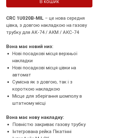
В кошик
CRC 1U020B-MIL
– це нова середня
цівка, з довгою накладкою на газову
трубку для АК-74 / АКМ / АКС-74
Вона має новий низ:
Нові посадкові місця верхньої
накладки
Нові посадкові місця цівки на
автомат
Сумісна як з довгою, так і з
короткою накладкою
Місце для зберігання шомполу в
штатному місці
Вона має нову накладку:
Повністю закриває газову трубку
Інтегрована рейка Пікатінні