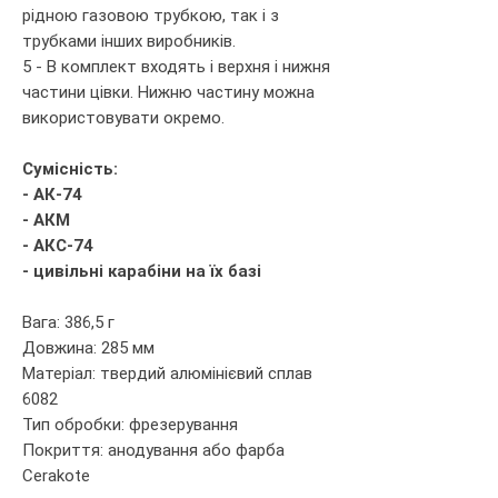
рідною газовою трубкою, так і з
трубками інших виробників.
5 - В комплект входять і верхня і нижня
частини цівки. Нижню частину можна
використовувати окремо.
Сумісність:
- АК-74
- АКМ
- АКС-74
- цивільні карабіни на їх базі
Вага: 386,5 г
Довжина: 285 мм
Матеріал: твердий алюмінієвий сплав
6082
Тип обробки: фрезерування
Покриття: анодування або фарба
Cerakote