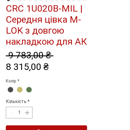
CRC 1U020B-MIL |
Середня цівка M-
LOK з довгою
накладкою для АК
Звичайна
 9 783,00 ₴ 
За
ціна
8 315,00 ₴
розпродажем
Колір
*
Кількість
*