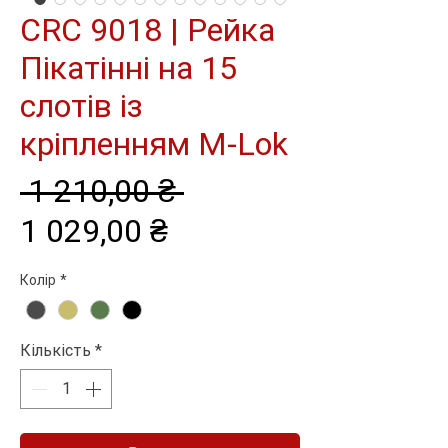
CRC 9018 | Рейка
Пікатінні на 15
слотів із
кріпленням M-Lok
Звичайна
 1 210,00 ₴ 
За
ціна
1 029,00 ₴
розпродажем
Колір
*
Кількість
*