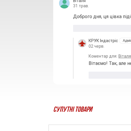
Віталя
31 трав.
Доброго дня, ця цівка під
Вподобати
Відпові
КРУК Індастріс
Адмі
02 черв.
Коментар для:
Віталя
Вітаємо! Так, але 
Вподобати
Супутні товари