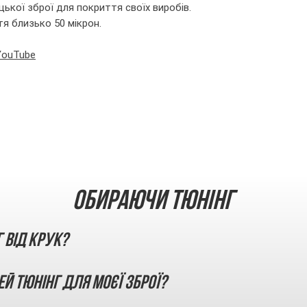
ької зброї для покриття своїх виробів.
тя близько 50 мікрон.
 YouTube
Обираючи тюнінг
г від КРУК?
ей тюнінг для моєї зброї?