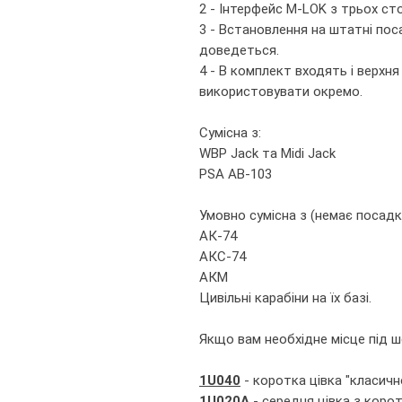
2 - Інтерфейс M-LOK з трьох сто
3 - Встановлення на штатні поса
доведеться.
4 - В комплект входять і верхн
використовувати окремо.
Сумісна з:
WBP Jack та Midi Jack
PSA AB-103
Умовно сумісна з (немає посадк
АК-74
АКС-74
АКМ
Цивільні карабіни на їх базі.
Якщо вам необхідне місце під ш
1U040
- коротка цівка "класичн
1U020A
- середня цівка з кор