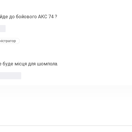
ійде до бойового АКС 74 ?
сти
ністратор
не буде місця для шомпола. 
Відповісти