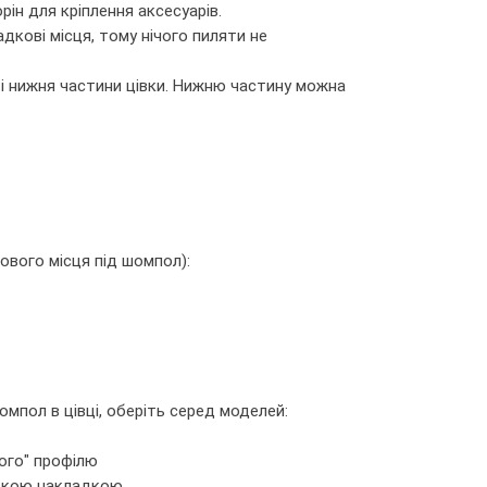
рін для кріплення аксесуарів.
дкові місця, тому нічого пиляти не
я і нижня частини цівки. Нижню частину можна
ового місця під шомпол):
омпол в цівці, оберіть серед моделей:
ого" профілю
откою накладкою