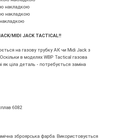
гою накладкою
кою накладкою
ю накладкою
ACK/MIDI JACK TACTICAL!!
ється на газову трубку АК чи Midi Jack з
 Оскільки в моделях WBP Tactical газова
 як ціла деталь - потребується заміна
сплав 6082
рамічна зброярська фарба. Використовується