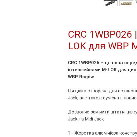
CRC 1WBP026 |
LOK для WBP M
CRC 1WBP026 – це нова сере
інтерфейсами M-LOK для циві
WBP Rogów.
Ця цівка створена для встановл
Jack, але також сумісна з повно
Дозволяє замінити штатні цівку
Jack та Midi Jack.
1 - Жорстка алюмінієва констру