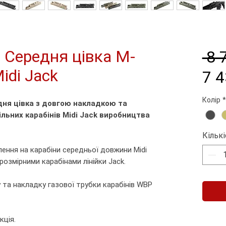
 Середня цівка M-
 8 
idi Jack
7 4
Колір
*
дня цівка з довгою накладкою та
льних карабінів Midi Jack виробництва
Кільк
ення на карабіни середньої довжини Midi
розмірними карабінами лінійки Jack.
 та накладку газової трубки карабінів WBP
кція.