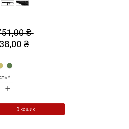
Звичайна
751,00 ₴ 
За
ціна
38,00 ₴
розпродажем
ість
*
В кошик