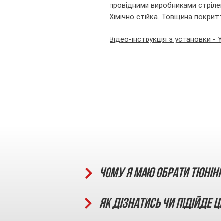
провідними виробниками стрілец
Хімічно стійка. Товщина покрит
Відео-інструкція з установки -
Чому я маю обрати тюнін
Як дізнатись чи підійде ц