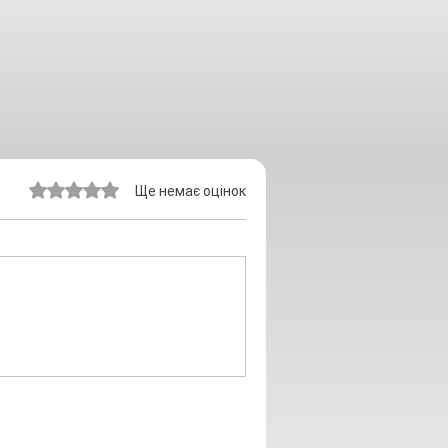
Оцінка: 0 з 5 зірок.
Ще немає оцінок