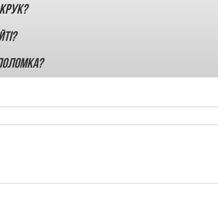
 КРУК?
йті?
 поломка?