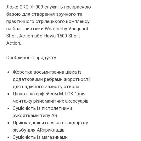
Лож
е
CRC
7H009 служить прекрасною
базою для створення зручного та
практичного стрілецького комплексу
на базі гвинтівки Weatherby Vanguard
Short Action або Howa 1500 Short
Action.
Особливості продукту:
Жорстка восьмигранна цівка із
додатковими ребрами жорсткості
для надійного захисту ствола
Цівка з інтерфейсом
M
-
LOK
™ для
монтажу
різноманітних
аксесуарів
Сумісність із пістолетними
рукоятками типу
AR
Приклад кріпиться на стандартну
різьбу для
AR
прикладів
Сумісність із магазинами