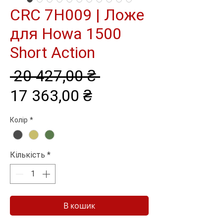
CRC 7H009 | Ложе
для Howa 1500
Short Action
Звичайна
 20 427,00 ₴ 
За
ціна
17 363,00 ₴
розпродажем
Колір
*
Кількість
*
В кошик