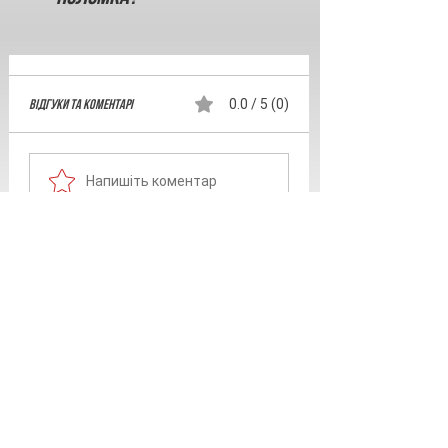
Відгуки та Коментарі
0.0 / 5 (0)
Напишіть коментар
Поділіться думками
Залиште перший коментар.
Супутні товари