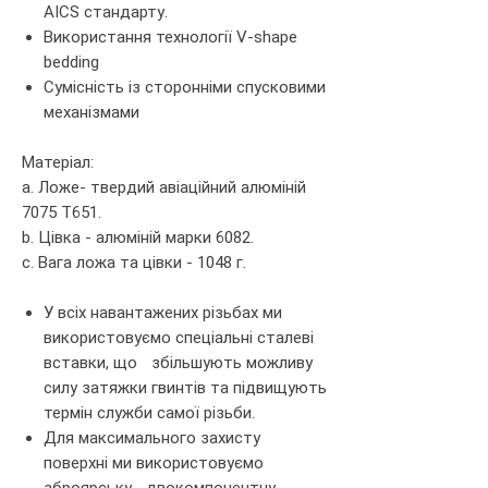
AICS
стандарту.
Використання технології V-shape
bedding
Сумісність із сторонніми спусковими
механізмами
Матеріал:
a. Лож
е
- твердий авіаційний алюміній
7075 Т651.
b. Цівка - алюміній марки 6082.
c. Вага ложа та цівки - 1048 г.
У
в
сіх навантажених різьбах ми
використовуємо спеціальні сталеві
вставки, що
збільшують можливу
силу затяжки гвинтів та підвищують
термін служби самої різьби.
Для максимального захисту
поверхні ми використовуємо
зброярську
двокомпонентну