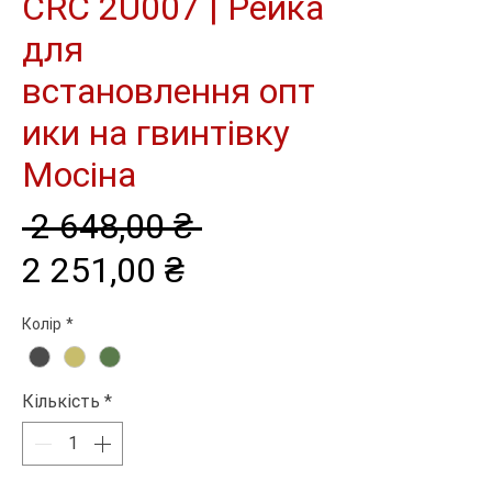
CRC 2U007 | Рейка
для
встановлення опт
ики на гвинтівку
Мосіна
Звичайна
 2 648,00 ₴ 
За
ціна
2 251,00 ₴
розпродажем
Колір
*
Кількість
*