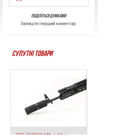
Поділіться думками
Залиште перший коментар.
Супутні товари
CRC 3SF003-MIL | АК |
Битка Torx T-25